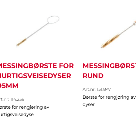
MESSINGBØRSTE FOR
MESSINGBØRS
HURTIGSVEISEDYSER
RUND
Ø5MM
Art.nr: 151.847
Børste for rengjøring av
t.nr: 114.239
dyser
ørste for rengjøring av
urtigsveisedyse