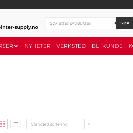
SØK
inter-supply.no
RSER
NYHETER
VERKSTED
BLI KUNDE
K
Standard sortering