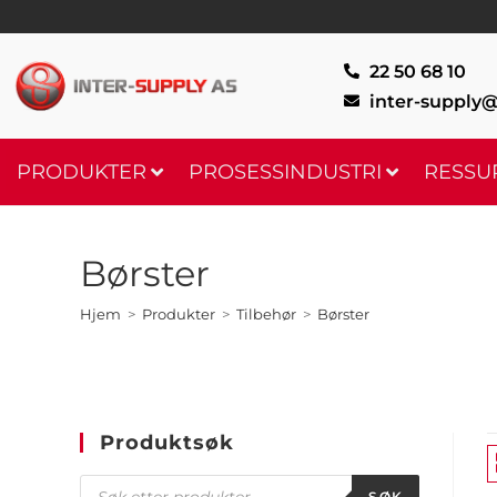
22 50 68 10
inter-supply@
PRODUKTER
PROSESSINDUSTRI
RESSU
Børster
Hjem
>
Produkter
>
Tilbehør
>
Børster
Produktsøk
SØK