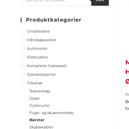
Produktkategorier
Gnisttestere
Håndapparater
Automater
Ekstrudere
Komplette Sveisesett
Sveisestasjoner
Tilbehør
Testverktøy
Ar
Dyser
B
Trykkruller
h
Fuge- og skjæreverktøy
Børster
Skjøtekabler