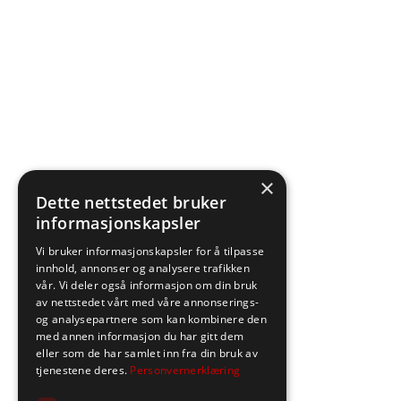
×
Dette nettstedet bruker
informasjonskapsler
Vi bruker informasjonskapsler for å tilpasse
innhold, annonser og analysere trafikken
vår. Vi deler også informasjon om din bruk
av nettstedet vårt med våre annonserings-
og analysepartnere som kan kombinere den
med annen informasjon du har gitt dem
eller som de har samlet inn fra din bruk av
tjenestene deres.
Personvernerklæring