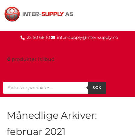
22 50 68 10
inter-supply@inter-supply.no
0
produkter
i tilbud
SØK
Månedlige Arkiver:
februar 2021