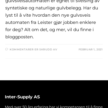
gulvsveisautomaten er egnet til sveising av
syntetiske og naturlige gulvbelegg. Har du
lyst til å vite hvordan den nye gulvsveis
automaten fra Leister gjør jobben enklere
for deg? Alt om det, og mer, vil du finne i
bloggposten.
KOMMENTARER ER SKRUDD AV
FEBRUAR 1, 2021
Inter-Supply AS
Med over 50 års erfaring har vi kompetansen til å finne