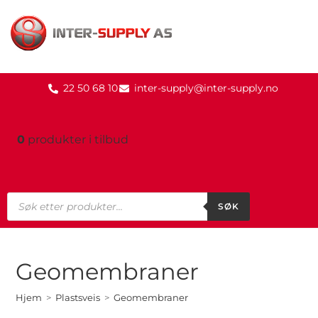
22 50 68 10
inter-supply@inter-supply.no
0
produkter
i tilbud
SØK
Geomembraner
Hjem
>
Plastsveis
>
Geomembraner