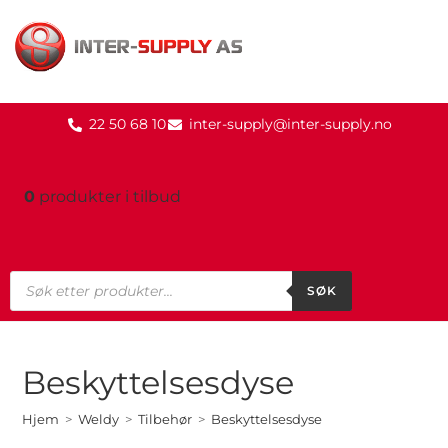
22 50 68 10
inter-supply@inter-supply.no
0
produkter
i tilbud
SØK
Beskyttelsesdyse
Hjem
>
Weldy
>
Tilbehør
>
Beskyttelsesdyse