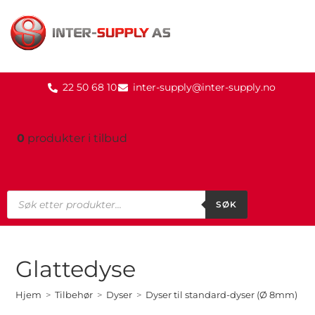
22 50 68 10
inter-supply@inter-supply.no
0
produkter
i tilbud
SØK
Glattedyse
Hjem
>
Tilbehør
>
Dyser
>
Dyser til standard-dyser (Ø 8mm)
>