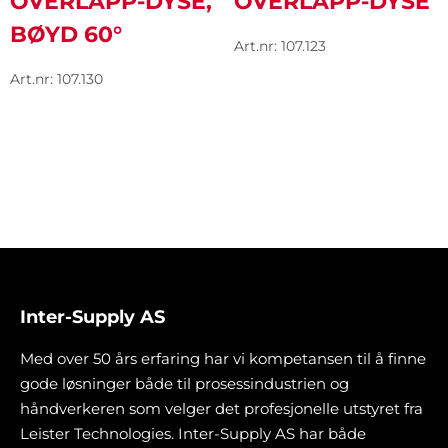
OVERLAPP-DYSE,
OVERLAPP-DYSE
BØYD 60°
Art.nr: 107.123
Art.nr: 107.130
Inter-Supply AS
Med over 50 års erfaring har vi kompetansen til å finne
gode løsninger både til prosessindustrien og
håndverkeren som velger det profesjonelle utstyret fra
Leister Technologies. Inter-Supply AS har både