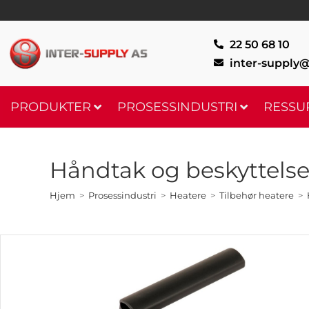
22 50 68 10
inter-supply@
PRODUKTER
PROSESSINDUSTRI
RESSU
Håndtak og beskyttelse
Hjem
>
Prosessindustri
>
Heatere
>
Tilbehør heatere
>