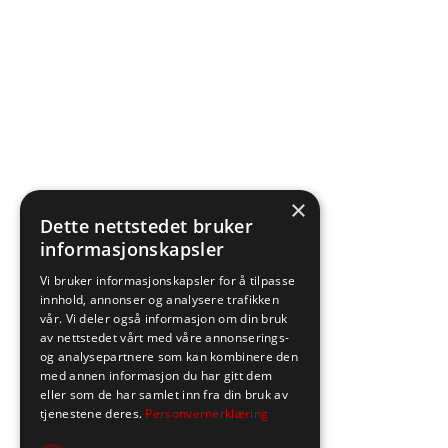
×
Dette nettstedet bruker
informasjonskapsler
Vi bruker informasjonskapsler for å tilpasse
innhold, annonser og analysere trafikken
vår. Vi deler også informasjon om din bruk
av nettstedet vårt med våre annonserings-
og analysepartnere som kan kombinere den
med annen informasjon du har gitt dem
eller som de har samlet inn fra din bruk av
tjenestene deres.
Personvernerklæring