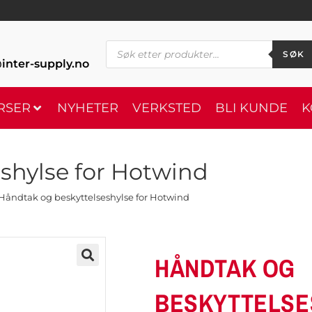
SØK
inter-supply.no
RSER
NYHETER
VERKSTED
BLI KUNDE
K
shylse for Hotwind
Håndtak og beskyttelseshylse for Hotwind
HÅNDTAK OG
BESKYTTELSE