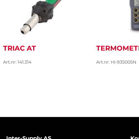
TRIAC AT
TERMOMETE
Art.nr: 141.314
Art.nr: HI-935005N
Inter-Supply AS
Ko