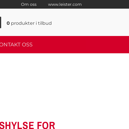
Om oss
www.leister.com
0
produkter
i tilbud
ONTAKT OSS
SHYLSE FOR