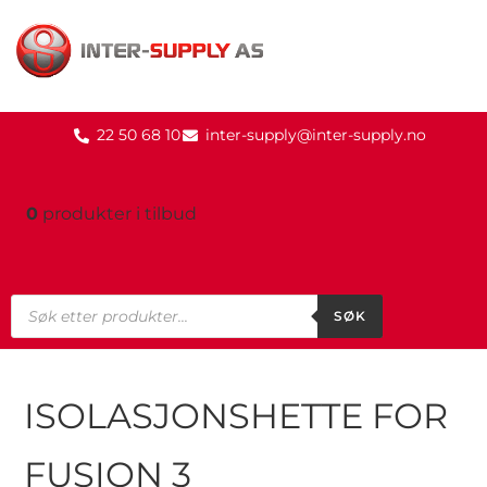
22 50 68 10
inter-supply@inter-supply.no
0
produkter
i tilbud
SØK
ISOLASJONSHETTE FOR
FUSION 3