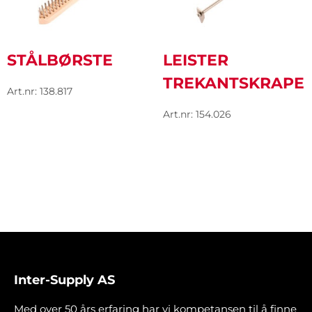
STÅLBØRSTE
LEISTER
TREKANTSKRAPE
Art.nr: 138.817
Art.nr: 154.026
Inter-Supply AS
Med over 50 års erfaring har vi kompetansen til å finne