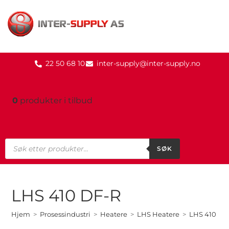
22 50 68 10
inter-supply@inter-supply.no
0
produkter
i tilbud
SØK
LHS 410 DF-R
Hjem
>
Prosessindustri
>
Heatere
>
LHS Heatere
>
LHS 410 DF