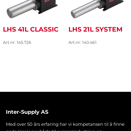
LHS 41L CLASSIC
LHS 21L SYSTEM
Art.nr: 145.726
Art.nr: 140.461
Inter-Supply AS
Med over 50 års erfaring har vi kompetansen til å finne