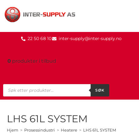
22 50 68 10
inter-supply@inter-supply.no
0
produkter
i tilbud
SØK
LHS 61L SYSTEM
Hjem
>
Prosessindustri
>
Heatere
>
LHS 61L SYSTEM