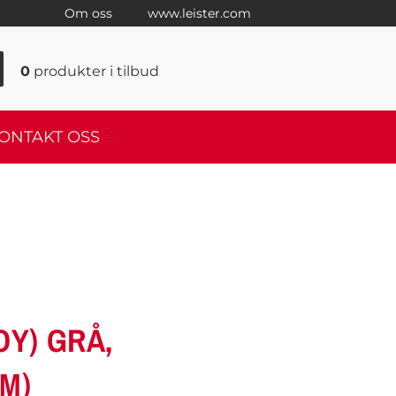
Om oss
www.leister.com
0
produkter
i tilbud
ONTAKT OSS
OY) GRÅ,
MM)