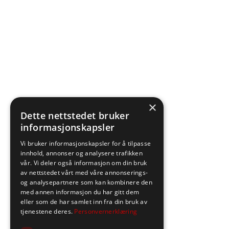
×
Dette nettstedet bruker
informasjonskapsler
Vi bruker informasjonskapsler for å tilpasse
innhold, annonser og analysere trafikken
vår. Vi deler også informasjon om din bruk
av nettstedet vårt med våre annonserings-
og analysepartnere som kan kombinere den
med annen informasjon du har gitt dem
eller som de har samlet inn fra din bruk av
tjenestene deres.
Personvernerklæring