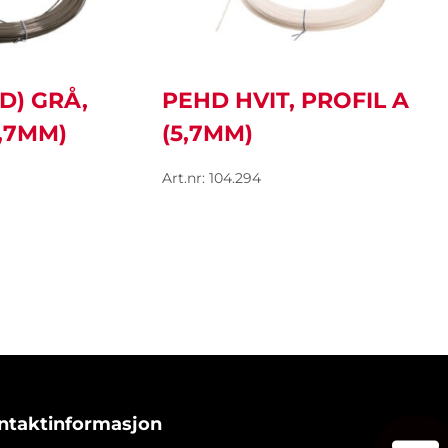
D) GRÅ,
PEHD HVIT, PROFIL A
5,7MM)
(5,7MM)
Art.nr: 104.294
ntaktinformasjon