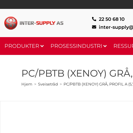
22 50 68 10
inter-supply@
PRODUKTER
PROSESSINDUSTRI
RESSU
PC/PBTB (XENOY) GRÅ,
Hjem
>
Sveisetråd
>
PC/PBTB (XENOY) GRÅ, PROFIL A (