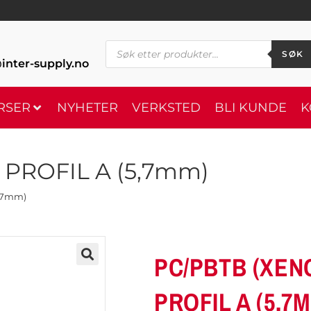
SØK
inter-supply.no
RSER
NYHETER
VERKSTED
BLI KUNDE
K
 PROFIL A (5,7mm)
5,7mm)
PC/PBTB (XEN
PROFIL A (5,7