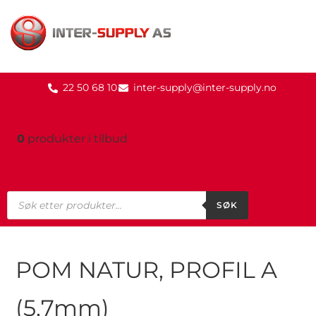
22 50 68 10
inter-supply@inter-supply.no
0
produkter
i tilbud
SØK
POM NATUR, PROFIL A
(5,7mm)