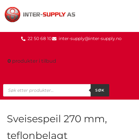
22 50 68 10
inter-supply@inter-supply.no
0
produkter
i tilbud
SØK
Sveisespeil 270 mm,
teflonbelagt