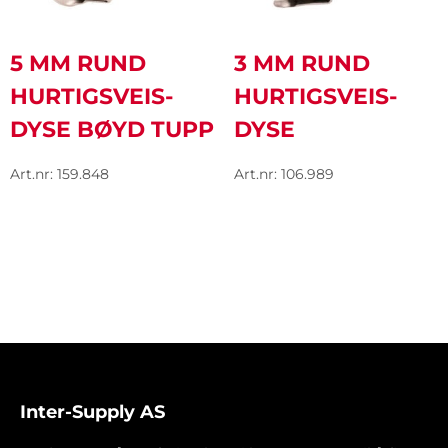
5 MM RUND
3 MM RUND
HURTIGSVEIS-
HURTIGSVEIS-
DYSE BØYD TUPP
DYSE
Art.nr: 159.848
Art.nr: 106.989
Inter-Supply AS