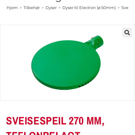
Hjem
>
Tilbehør
>
Dyser
>
Dyser til Electron (ø 50mm)
>
Sveise
SVEISESPEIL 270 MM,