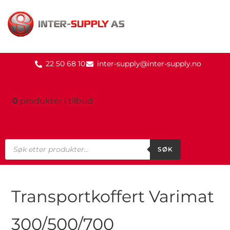
22 50 68 10
inter-supply@inter-supply.no
0
produkter
i tilbud
SØK
Transportkoffert Varimat
300/500/700