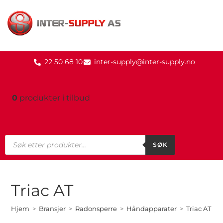
22 50 68 10
inter-supply@inter-supply.no
0
produkter
i tilbud
SØK
Triac AT
Hjem
>
Bransjer
>
Radonsperre
>
Håndapparater
>
Triac AT