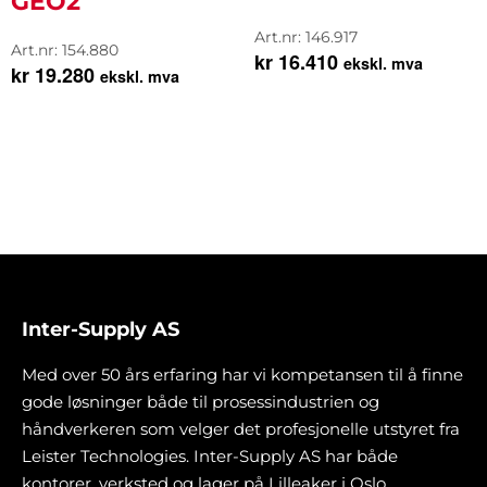
GEO2
Art.nr: 146.917
Art.nr: 154.880
kr
16.410
ekskl. mva
kr
19.280
ekskl. mva
Inter-Supply AS
Med over 50 års erfaring har vi kompetansen til å finne
gode løsninger både til prosessindustrien og
håndverkeren som velger det profesjonelle utstyret fra
Leister Technologies. Inter-Supply AS har både
kontorer, verksted og lager på Lilleaker i Oslo.