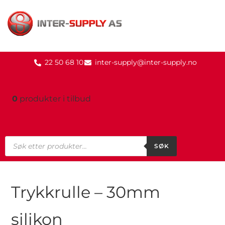
22 50 68 10
inter-supply@inter-supply.no
0
produkter
i tilbud
SØK
Trykkrulle – 30mm
silikon