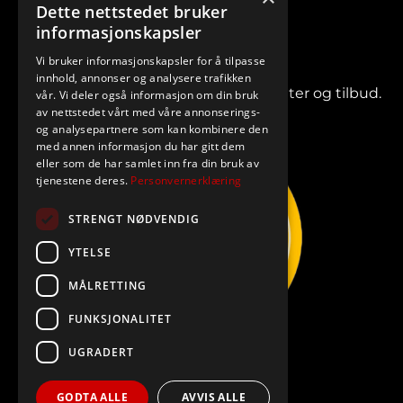
Dette nettstedet bruker
informasjonskapsler
Vi bruker informasjonskapsler for å tilpasse
innhold, annonser og analysere trafikken
Meld deg på vårt nyhetsbrev for nyheter og tilbud.
vår. Vi deler også informasjon om din bruk
av nettstedet vårt med våre annonserings-
og analysepartnere som kan kombinere den
med annen informasjon du har gitt dem
eller som de har samlet inn fra din bruk av
tjenestene deres.
Personvernerklæring
STRENGT NØDVENDIG
YTELSE
MÅLRETTING
FUNKSJONALITET
UGRADERT
GODTA ALLE
AVVIS ALLE