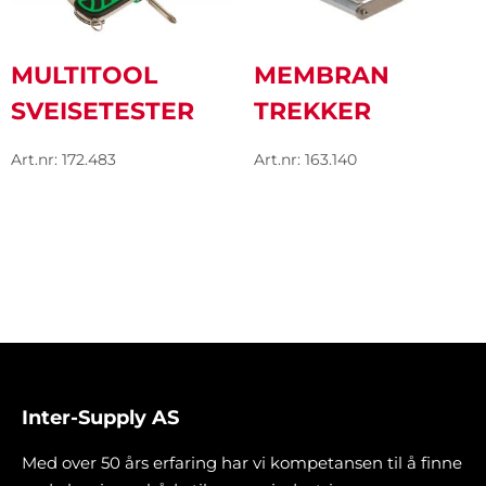
MULTITOOL
MEMBRAN
SVEISETESTER
TREKKER
Art.nr: 172.483
Art.nr: 163.140
Inter-Supply AS
Med over 50 års erfaring har vi kompetansen til å finne