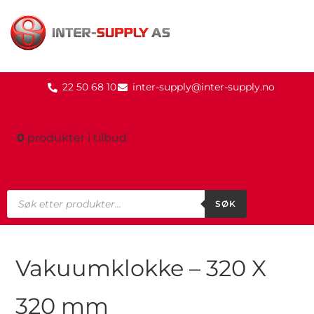
22 50 68 10
inter-supply@inter-supply.no
0
produkter
i tilbud
SØK
Vakuumklokke – 320 X
320 mm