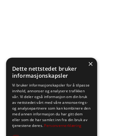
×
Dette nettstedet bruker
informasjonskapsler
Vi bruker informasjonskapsler for å tilpasse
innhold, annonser og analysere trafikken
vår. Vi deler også informasjon om din bruk
av nettstedet vårt med våre annonserings-
og analysepartnere som kan kombinere den
med annen informasjon du har gitt dem
eller som de har samlet inn fra din bruk av
tjenestene deres.
Personvernerklæring