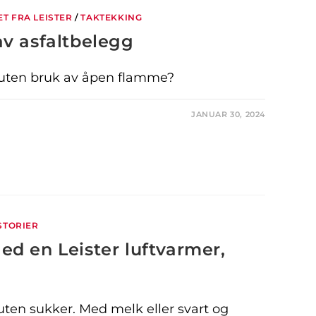
T FRA LEISTER
/
TAKTEKKING
av asfaltbelegg
uten bruk av åpen flamme?
JANUAR 30, 2024
STORIER
d en Leister luftvarmer,
r uten sukker. Med melk eller svart og