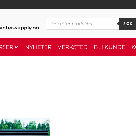
SØK
inter-supply.no
RSER
NYHETER
VERKSTED
BLI KUNDE
K