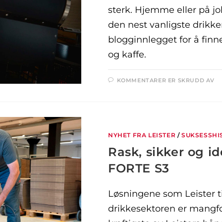
sterk. Hjemme eller på job
den nest vanligste drikke
blogginnlegget for å fin
og kaffe.
KOMMENTARER ER SKRUDD AV
NYHET FRA LEISTER
/
SUKSESSHI
Rask, sikker og id
FORTE S3
Løsningene som Leister til
drikkesektoren er mangfo