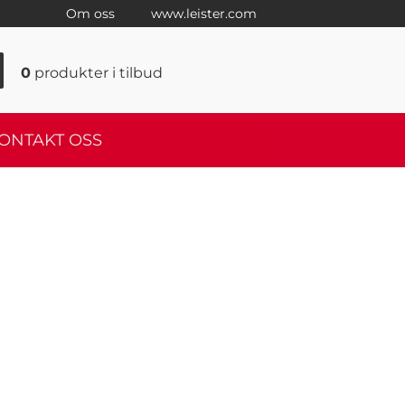
Om oss
www.leister.com
0
produkter
i tilbud
ONTAKT OSS