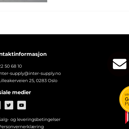
ntaktinformasjon
22 50 68 10
inter-supply@inter-supply.no
Lilleakerveien 25, 0283 Oslo
siale medier
Salg- og leveringsbetingelser
Personvernerklæring