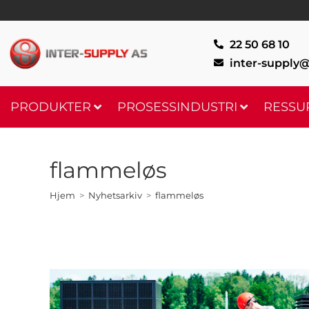
22 50 68 10
inter-supply@
PRODUKTER
PROSESSINDUSTRI
RESSU
flammeløs
Hjem
>
Nyhetsarkiv
>
flammeløs