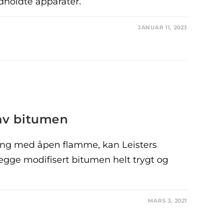
ndholdte apparater.
JANUAR 11, 2023
av bitumen
ising med åpen flamme, kan Leisters
egge modifisert bitumen helt trygt og
MARS 3, 2021