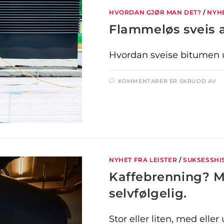
HVORDAN GJØR MAN DET?
/
NYHE
Flammeløs sveis 
Hvordan sveise bitumen 
KOMMENTARER ER SKRUDD AV
NYHET FRA LEISTER
/
SUKSESSHI
Kaffebrenning? Me
selvfølgelig.
Stor eller liten, med elle