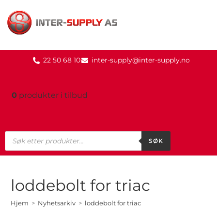
22 50 68 10
inter-supply@inter-supply.no
0
produkter
i tilbud
SØK
loddebolt for triac
Hjem
>
Nyhetsarkiv
>
loddebolt for triac