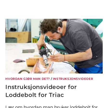
HVORDAN GJØR MAN DET?
/
INSTRUKSJONSVIDEOER
Instruksjonsvideoer for
Loddebolt for Triac
Lær om hvordan man bruker loddebolt for