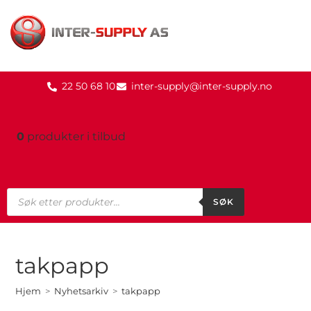
22 50 68 10
inter-supply@inter-supply.no
0
produkter
i tilbud
SØK
takpapp
Hjem
>
Nyhetsarkiv
>
takpapp