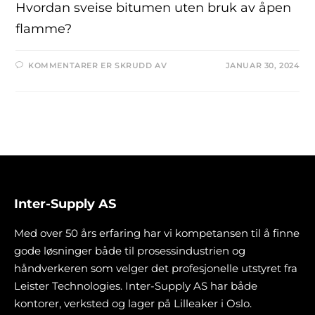
Hvordan sveise bitumen uten bruk av åpen
flamme?
KOMMENTARER ER SKRUDD AV
JANUAR 30, 2024
Inter-Supply AS
Med over 50 års erfaring har vi kompetansen til å finne
gode løsninger både til prosessindustrien og
håndverkeren som velger det profesjonelle utstyret fra
Leister Technologies. Inter-Supply AS har både
kontorer, verksted og lager på Lilleaker i Oslo.