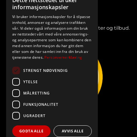
Dette nettstedet bruker
informasjonskapsler
Vi bruker informasjonskapsler for å tilpasse
innhold, annonser og analysere trafikken
Meld deg på vårt nyhetsbrev for nyheter og tilbud.
vår. Vi deler også informasjon om din bruk
av nettstedet vårt med våre annonserings-
og analysepartnere som kan kombinere den
med annen informasjon du har gitt dem
eller som de har samlet inn fra din bruk av
tjenestene deres.
Personvernerklæring
STRENGT NØDVENDIG
YTELSE
MÅLRETTING
FUNKSJONALITET
UGRADERT
GODTA ALLE
AVVIS ALLE