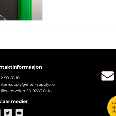
ntaktinformasjon
22 50 68 10
inter-supply@inter-supply.no
Lilleakerveien 25, 0283 Oslo
siale medier