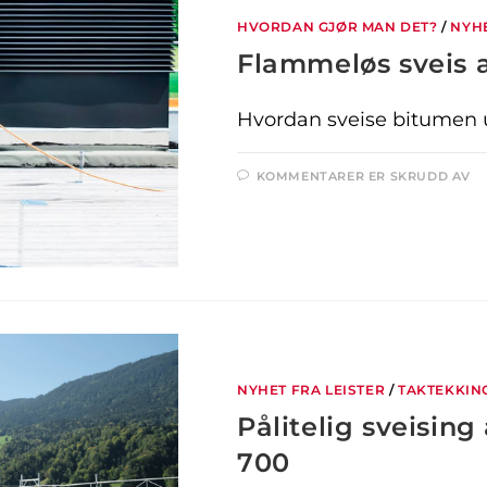
HVORDAN GJØR MAN DET?
/
NYHE
Flammeløs sveis 
Hvordan sveise bitumen 
KOMMENTARER ER SKRUDD AV
NYHET FRA LEISTER
/
TAKTEKKIN
Pålitelig sveisi
700