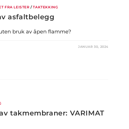
T FRA LEISTER
/
TAKTEKKING
av asfaltbelegg
uten bruk av åpen flamme?
JANUAR 30, 2024
G
ng av takmembraner: VARIMAT