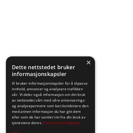
×
Dette nettstedet bruker
informasjonskapsler
Vi bruker informasjonskapsler for å tilpasse
innhold, annonser og analysere trafikken
vår. Vi deler også informasjon om din bruk
av nettstedet vårt med våre annonserings-
og analysepartnere som kan kombinere den
med annen informasjon du har gitt dem
eller som de har samlet inn fra din bruk av
tjenestene deres.
Personvernerklæring