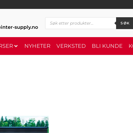
SØK
inter-supply.no
RSER
NYHETER
VERKSTED
BLI KUNDE
K