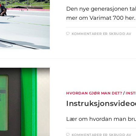
Den nye generasjonen tak
mer om Varimat 700 her.
KOMMENTARER ER SKRUDD AV
HVORDAN GJØR MAN DET?
/
INS
Instruksjonsvideo
Lær om hvordan man bru
KOMMENTARER ER SKRUDD AV