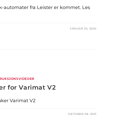
-automater fra Leister er kommet. Les
JANUAR 25, 2024
TRUKSJONSVIDEOER
er for Varimat V2
ker Varimat V2
OKTOBER 28, 2021