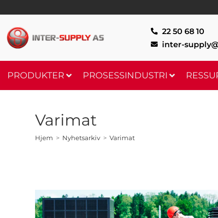
22 50 68 10
inter-supply@
PRODUKTER
PROSESSINDUSTRI
RESSU
Varimat
Hjem
>
Nyhetsarkiv
>
Varimat