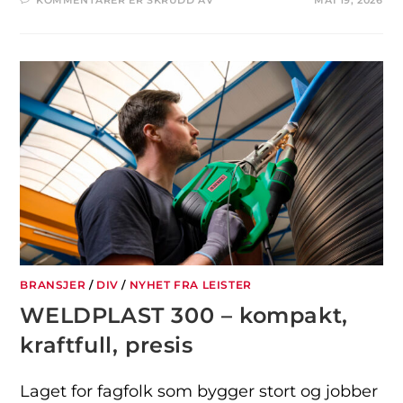
KOMMENTARER ER SKRUDD AV
MAI 19, 2026
BRANSJER
/
DIV
/
NYHET FRA LEISTER
WELDPLAST 300 – kompakt,
kraftfull, presis
Laget for fagfolk som bygger stort og jobber