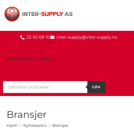
22 50 68 10
inter-supply@inter-supply.no
0
produkter
i tilbud
SØK
Bransjer
Hjem
>
Nyhetsarkiv
>
Bransjer