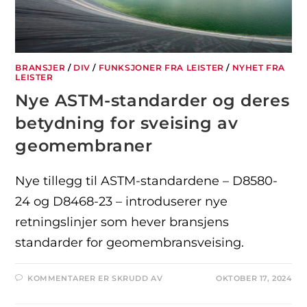
BRANSJER
/
DIV
/
FUNKSJONER FRA LEISTER
/
NYHET FRA
LEISTER
Nye ASTM-standarder og deres
betydning for sveising av
geomembraner
Nye tillegg til ASTM-standardene – D8580-
24 og D8468-23 – introduserer nye
retningslinjer som hever bransjens
standarder for geomembransveising.
KOMMENTARER ER SKRUDD AV
OKTOBER 17, 2024