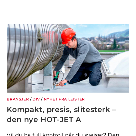
BRANSJER
/
DIV
/
NYHET FRA LEISTER
Kompakt, presis, slitesterk –
den nye HOT-JET A
Vil du ha full kontroll når du sveiser? Den