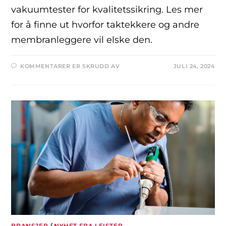
vakuumtester for kvalitetssikring. Les mer
for å finne ut hvorfor taktekkere og andre
membranleggere vil elske den.
KOMMENTARER ER SKRUDD AV
JULI 24, 2024
BRANSJER
/
NYHET FRA LEISTER