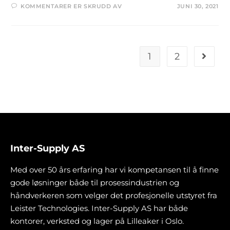
KOMMENTARER ER SKRUDD AV
JUNI 30, 2021
1
2
Inter-Supply AS
Med over 50 års erfaring har vi kompetansen til å finne
gode løsninger både til prosessindustrien og
håndverkeren som velger det profesjonelle utstyret fra
Leister Technologies. Inter-Supply AS har både
kontorer, verksted og lager på Lilleaker i Oslo.