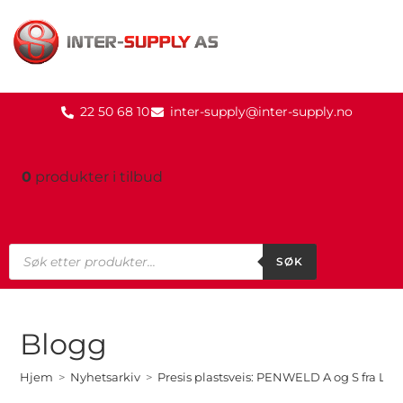
22 50 68 10
inter-supply@inter-supply.no
0
produkter
i tilbud
SØK
Blogg
Hjem
>
Nyhetsarkiv
>
Presis plastsveis: PENWELD A og S fra Leis