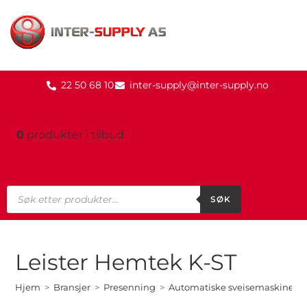
22 50 68 10
inter-supply@inter-supply.no
0
produkter
i tilbud
SØK
Leister Hemtek K-ST
Hjem
>
Bransjer
>
Presenning
>
Automatiske sveisemaskiner
>