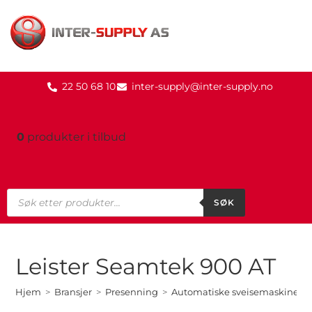
22 50 68 10
inter-supply@inter-supply.no
0
produkter
i tilbud
SØK
Leister Seamtek 900 AT
Hjem
>
Bransjer
>
Presenning
>
Automatiske sveisemaskiner
>