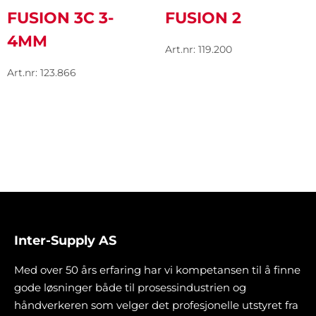
FUSION 3C 3-
FUSION 2
4MM
Art.nr: 119.200
Art.nr: 123.866
Inter-Supply AS
Med over 50 års erfaring har vi kompetansen til å finne
gode løsninger både til prosessindustrien og
håndverkeren som velger det profesjonelle utstyret fra