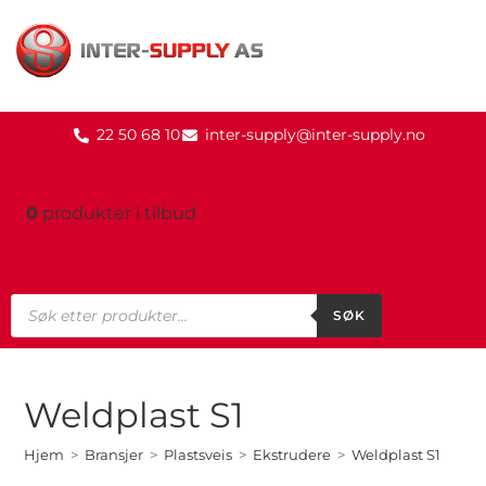
22 50 68 10
inter-supply@inter-supply.no
0
produkter
i tilbud
SØK
Weldplast S1
Hjem
>
Bransjer
>
Plastsveis
>
Ekstrudere
>
Weldplast S1