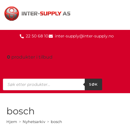
22 50 68 10
inter-supply@inter-supply.no
0
produkter
i tilbud
SØK
bosch
Hjem
>
Nyhetsarkiv
>
bosch