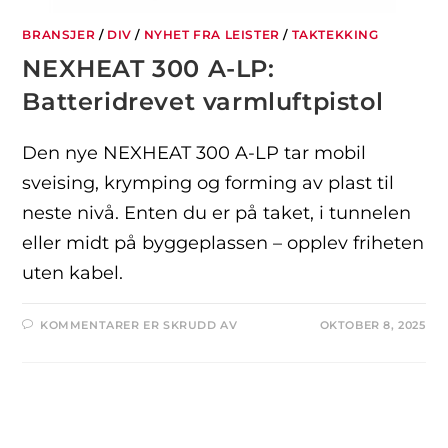
BRANSJER
/
DIV
/
NYHET FRA LEISTER
/
TAKTEKKING
NEXHEAT 300 A-LP:
Batteridrevet varmluftpistol
Den nye NEXHEAT 300 A-LP tar mobil
sveising, krymping og forming av plast til
neste nivå. Enten du er på taket, i tunnelen
eller midt på byggeplassen – opplev friheten
uten kabel.
KOMMENTARER ER SKRUDD AV
OKTOBER 8, 2025