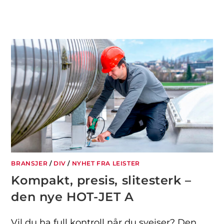
BRANSJER
/
DIV
/
NYHET FRA LEISTER
Kompakt, presis, slitesterk –
den nye HOT-JET A
Vil du ha full kontroll når du sveiser? Den