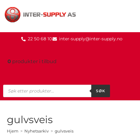
22 50 68 10
inter-supply@inter-supply.no
0
produkter
i tilbud
SØK
gulvsveis
Hjem
>
Nyhetsarkiv
>
gulvsveis