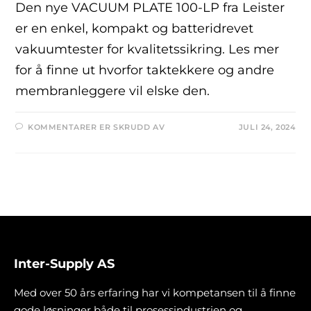
Den nye VACUUM PLATE 100-LP fra Leister
er en enkel, kompakt og batteridrevet
vakuumtester for kvalitetssikring. Les mer
for å finne ut hvorfor taktekkere og andre
membranleggere vil elske den.
KOMMENTARER ER SKRUDD AV
JULI 24, 2024
Inter-Supply AS
Med over 50 års erfaring har vi kompetansen til å finne
gode løsninger både til prosessindustrien og