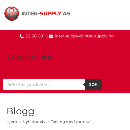
22 50 68 10
inter-supply@inter-supply.no
0
produkter
i tilbud
SØK
Blogg
Hjem
>
Nyhetsarkiv
>
Tørking med varmluft