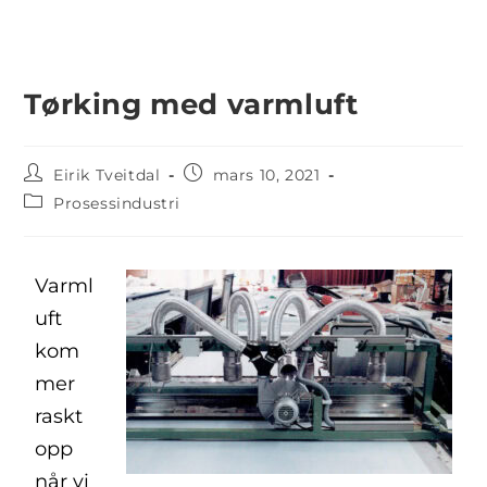
Tørking med varmluft
Eirik Tveitdal
mars 10, 2021
Prosessindustri
Varml
uft
kom
mer
raskt
opp
når vi